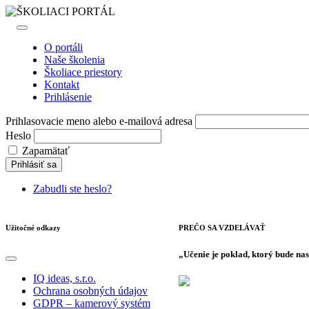
ŠKOLIACI PORTÁL
O portáli
Naše školenia
Školiace priestory
Kontakt
Prihlásenie
Prihlasovacie meno alebo e-mailová adresa
Heslo
Zapamätať
Prihlásiť sa
Zabudli ste heslo?
Užitočné odkazy
PREČO SA VZDELÁVAŤ
„Učenie je poklad, ktorý bude na
IQ ideas, s.r.o.
Ochrana osobných údajov
GDPR – kamerový systém