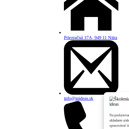
Priezračná 37A, 949 11 Nitra
info@iqideas.sk
Na poskytovan
ukladanie a/al
spracovávať úd